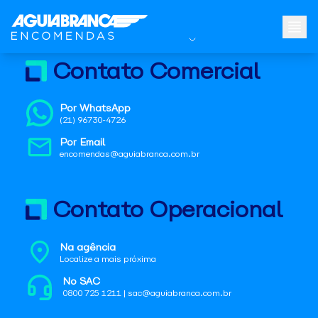
Contato Comercial
Por WhatsApp
(21) 96730-4726
Por Email
encomendas@aguiabranca.com.br
Contato Operacional
Na agência
Localize a mais próxima
No SAC
0800 725 1211 | sac@aguiabranca.com.br