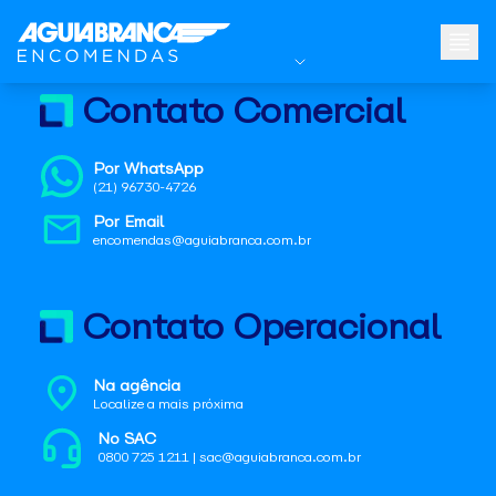
Contato Comercial
Por WhatsApp
(21) 96730-4726
Por Email
encomendas@aguiabranca.com.br
Contato Operacional
Na agência
Localize a mais próxima
No SAC
0800 725 1211 | sac@aguiabranca.com.br