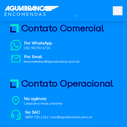
Contato Comercial
Por WhatsApp
(21) 96730-4726
Por Email
encomendas@aguiabranca.com.br
Contato Operacional
Na agência
Localize a mais próxima
No SAC
0800 725 1211 | sac@aguiabranca.com.br