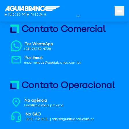
Contato Comercial
Por WhatsApp
(21) 96730-4726
Por Email
encomendas@aguiabranca.com.br
Contato Operacional
Na agência
Localize a mais próxima
No SAC
0800 725 1211 | sac@aguiabranca.com.br