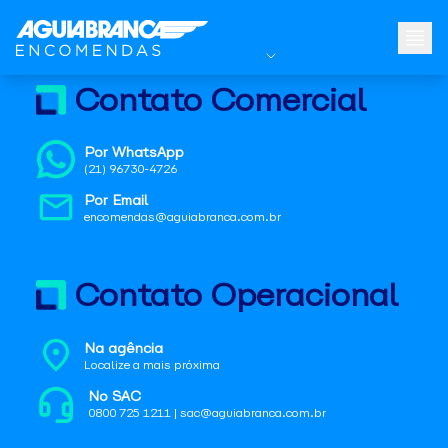
Contato Comercial
Por WhatsApp
(21) 96730-4726
Por Email
encomendas@aguiabranca.com.br
Contato Operacional
Na agência
Localize a mais próxima
No SAC
0800 725 1211 | sac@aguiabranca.com.br