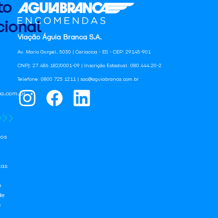
to
ional
Viação Águia Branca S.A.
Av. Mario Gurgel, 5030 | Cariacica - ES - CEP: 29145-901
CNPJ: 27.486.182/0001-09 | Inscrição Estadual: 080.444.20-2
Telefone: 0800 725 1211 | sac@aguiabranca.com.br
a.com.br
os
tas
e
de
e