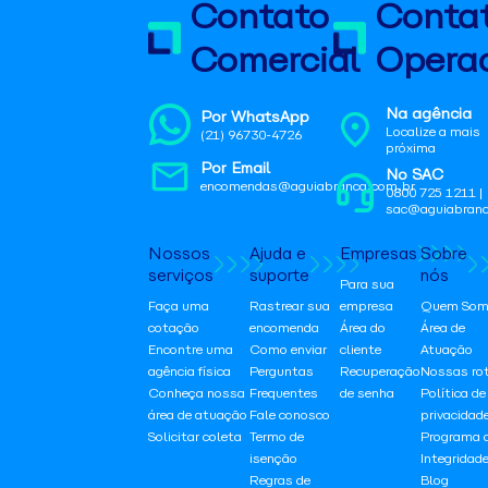
Contato
Conta
Comercial
Operac
Na agência
Por WhatsApp
Localize a mais
(21) 96730-4726
próxima
Por Email
No SAC
encomendas@aguiabranca.com.br
0800 725 1211 |
sac@aguiabranc
Nossos
Ajuda e
Empresas
Sobre
serviços
suporte
nós
Para sua
Faça uma
Rastrear sua
empresa
Quem Som
cotação
encomenda
Área do
Área de
Encontre uma
Como enviar
cliente
Atuação
agência física
Perguntas
Recuperação
Nossas ro
Conheça nossa
Frequentes
de senha
Política de
área de atuação
Fale conosco
privacidad
Solicitar coleta
Termo de
Programa 
isenção
Integridad
Regras de
Blog