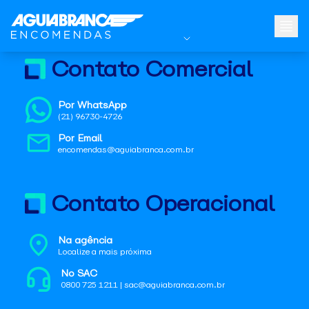
Contato Comercial
Por WhatsApp
(21) 96730-4726
Por Email
encomendas@aguiabranca.com.br
Contato Operacional
Na agência
Localize a mais próxima
No SAC
0800 725 1211 | sac@aguiabranca.com.br