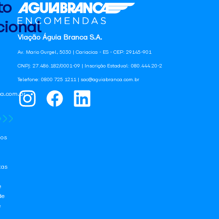
to
ional
Viação Águia Branca S.A.
Av. Mario Gurgel, 5030 | Cariacica - ES - CEP: 29145-901
CNPJ: 27.486.182/0001-09 | Inscrição Estadual: 080.444.20-2
Telefone: 0800 725 1211 | sac@aguiabranca.com.br
a.com.br
os
tas
e
de
e