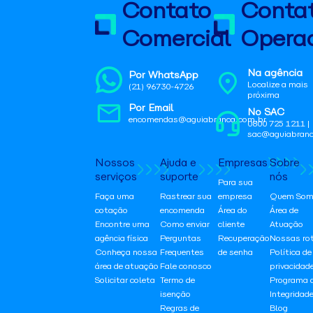
Contato
Conta
Comercial
Operac
Na agência
Por WhatsApp
Localize a mais
(21) 96730-4726
próxima
Por Email
No SAC
encomendas@aguiabranca.com.br
0800 725 1211 |
sac@aguiabranc
Nossos
Ajuda e
Empresas
Sobre
serviços
suporte
nós
Para sua
Faça uma
Rastrear sua
empresa
Quem Som
cotação
encomenda
Área do
Área de
Encontre uma
Como enviar
cliente
Atuação
agência física
Perguntas
Recuperação
Nossas ro
Conheça nossa
Frequentes
de senha
Política de
área de atuação
Fale conosco
privacidad
Solicitar coleta
Termo de
Programa 
isenção
Integridad
Regras de
Blog