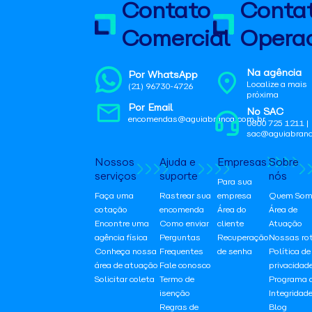
Contato
Conta
Comercial
Operac
Na agência
Por WhatsApp
Localize a mais
(21) 96730-4726
próxima
Por Email
No SAC
encomendas@aguiabranca.com.br
0800 725 1211 |
sac@aguiabranc
Nossos
Ajuda e
Empresas
Sobre
serviços
suporte
nós
Para sua
Faça uma
Rastrear sua
empresa
Quem Som
cotação
encomenda
Área do
Área de
Encontre uma
Como enviar
cliente
Atuação
agência física
Perguntas
Recuperação
Nossas ro
Conheça nossa
Frequentes
de senha
Política de
área de atuação
Fale conosco
privacidad
Solicitar coleta
Termo de
Programa 
isenção
Integridad
Regras de
Blog