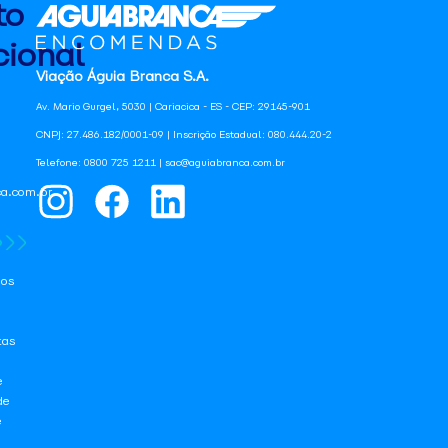
to
ional
Viação Águia Branca S.A.
Av. Mario Gurgel, 5030 | Cariacica - ES - CEP: 29145-901
CNPJ: 27.486.182/0001-09 | Inscrição Estadual: 080.444.20-2
Telefone: 0800 725 1211 | sac@aguiabranca.com.br
a.com.br
os
tas
e
de
e