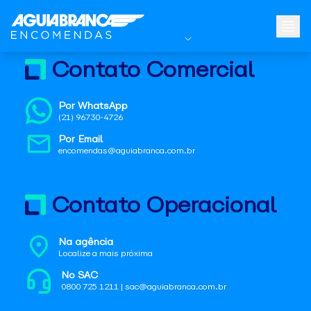
Contato Comercial
Por WhatsApp
(21) 96730-4726
Por Email
encomendas@aguiabranca.com.br
Contato Operacional
Na agência
Localize a mais próxima
No SAC
0800 725 1211 | sac@aguiabranca.com.br