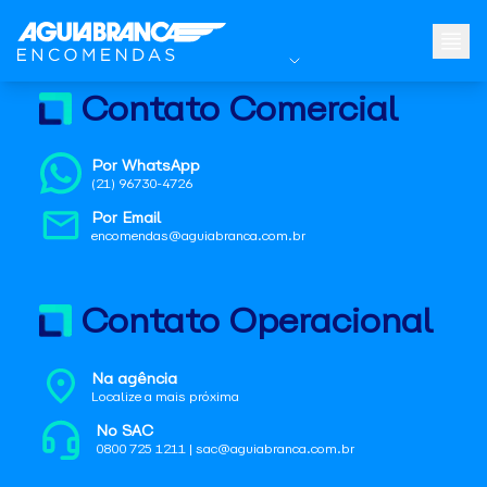
Contato Comercial
Por WhatsApp
(21) 96730-4726
Por Email
encomendas@aguiabranca.com.br
Contato Operacional
Na agência
Localize a mais próxima
No SAC
0800 725 1211 | sac@aguiabranca.com.br