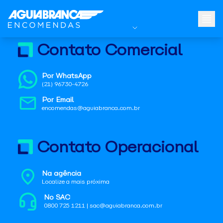
Contato Comercial
Por WhatsApp
(21) 96730-4726
Por Email
encomendas@aguiabranca.com.br
Contato Operacional
Na agência
Localize a mais próxima
No SAC
0800 725 1211 | sac@aguiabranca.com.br