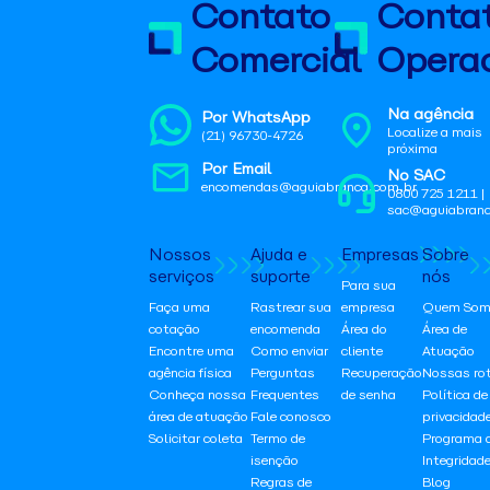
Contato
Conta
Comercial
Operac
Na agência
Por WhatsApp
Localize a mais
(21) 96730-4726
próxima
Por Email
No SAC
encomendas@aguiabranca.com.br
0800 725 1211 |
sac@aguiabranc
Nossos
Ajuda e
Empresas
Sobre
serviços
suporte
nós
Para sua
Faça uma
Rastrear sua
empresa
Quem Som
cotação
encomenda
Área do
Área de
Encontre uma
Como enviar
cliente
Atuação
agência física
Perguntas
Recuperação
Nossas ro
Conheça nossa
Frequentes
de senha
Política de
área de atuação
Fale conosco
privacidad
Solicitar coleta
Termo de
Programa 
isenção
Integridad
Regras de
Blog