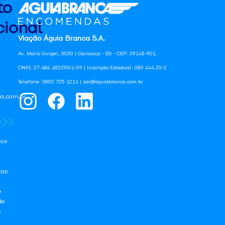
to
ional
Viação Águia Branca S.A.
Av. Mario Gurgel, 5030 | Cariacica - ES - CEP: 29145-901
CNPJ: 27.486.182/0001-09 | Inscrição Estadual: 080.444.20-2
Telefone: 0800 725 1211 | sac@aguiabranca.com.br
a.com.br
os
tas
e
de
e