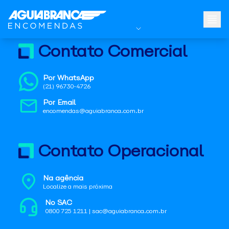
Contato Comercial
Por WhatsApp
(21) 96730-4726
Por Email
encomendas@aguiabranca.com.br
Contato Operacional
Na agência
Localize a mais próxima
No SAC
0800 725 1211 | sac@aguiabranca.com.br