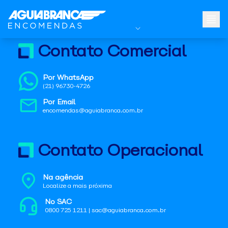
Contato Comercial
Por WhatsApp
(21) 96730-4726
Por Email
encomendas@aguiabranca.com.br
Contato Operacional
Na agência
Localize a mais próxima
No SAC
0800 725 1211 | sac@aguiabranca.com.br