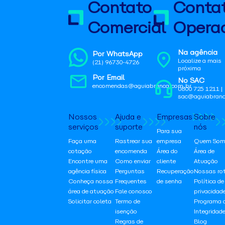
Contato
Conta
Comercial
Operac
Na agência
Por WhatsApp
Localize a mais
(21) 96730-4726
próxima
Por Email
No SAC
encomendas@aguiabranca.com.br
0800 725 1211 |
sac@aguiabranc
Nossos
Ajuda e
Empresas
Sobre
serviços
suporte
nós
Para sua
Faça uma
Rastrear sua
empresa
Quem Som
cotação
encomenda
Área do
Área de
Encontre uma
Como enviar
cliente
Atuação
agência física
Perguntas
Recuperação
Nossas ro
Conheça nossa
Frequentes
de senha
Política de
área de atuação
Fale conosco
privacidad
Solicitar coleta
Termo de
Programa 
isenção
Integridad
Regras de
Blog