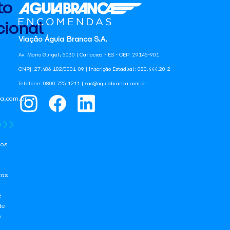
to
ional
Viação Águia Branca S.A.
Av. Mario Gurgel, 5030 | Cariacica - ES - CEP: 29145-901
CNPJ: 27.486.182/0001-09 | Inscrição Estadual: 080.444.20-2
Telefone: 0800 725 1211 | sac@aguiabranca.com.br
a.com.br
os
tas
e
de
e