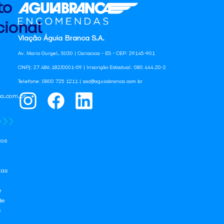
to
ional
Viação Águia Branca S.A.
Av. Mario Gurgel, 5030 | Cariacica - ES - CEP: 29145-901
CNPJ: 27.486.182/0001-09 | Inscrição Estadual: 080.444.20-2
Telefone: 0800 725 1211 | sac@aguiabranca.com.br
a.com.br
os
tas
e
de
e