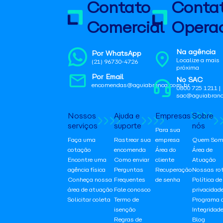
Contato
Conta
Comercial
Operac
Na agência
Por WhatsApp
Localize a mais
(21) 96730-4726
próxima
Por Email
No SAC
encomendas@aguiabranca.com.br
0800 725 1211 |
sac@aguiabranc
Nossos
Ajuda e
Empresas
Sobre
serviços
suporte
nós
Para sua
Faça uma
Rastrear sua
empresa
Quem Som
cotação
encomenda
Área do
Área de
Encontre uma
Como enviar
cliente
Atuação
agência física
Perguntas
Recuperação
Nossas ro
Conheça nossa
Frequentes
de senha
Política de
área de atuação
Fale conosco
privacidad
Solicitar coleta
Termo de
Programa 
isenção
Integridad
Regras de
Blog