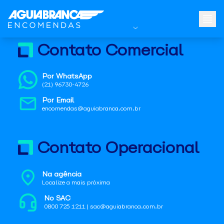
Contato Comercial
Por WhatsApp
(21) 96730-4726
Por Email
encomendas@aguiabranca.com.br
Contato Operacional
Na agência
Localize a mais próxima
No SAC
0800 725 1211 | sac@aguiabranca.com.br