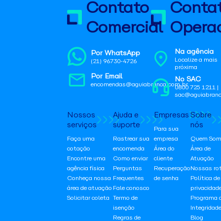
Contato
Conta
Comercial
Operac
Na agência
Por WhatsApp
Localize a mais
(21) 96730-4726
próxima
Por Email
No SAC
encomendas@aguiabranca.com.br
0800 725 1211 |
sac@aguiabranc
Nossos
Ajuda e
Empresas
Sobre
serviços
suporte
nós
Para sua
Faça uma
Rastrear sua
empresa
Quem Som
cotação
encomenda
Área do
Área de
Encontre uma
Como enviar
cliente
Atuação
agência física
Perguntas
Recuperação
Nossas ro
Conheça nossa
Frequentes
de senha
Política de
área de atuação
Fale conosco
privacidad
Solicitar coleta
Termo de
Programa 
isenção
Integridad
Regras de
Blog