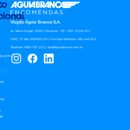
to
ional
Viação Águia Branca S.A.
Av. Mario Gurgel, 5030 | Cariacica - ES - CEP: 29145-901
CNPJ: 27.486.182/0001-09 | Inscrição Estadual: 080.444.20-2
Telefone: 0800 725 1211 | sac@aguiabranca.com.br
a.com.br
os
tas
e
de
e