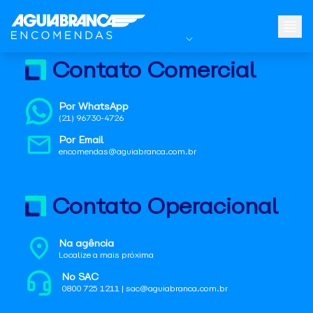
Contato Comercial
Por WhatsApp
(21) 96730-4726
Por Email
encomendas@aguiabranca.com.br
Contato Operacional
Na agência
Localize a mais próxima
No SAC
0800 725 1211 | sac@aguiabranca.com.br