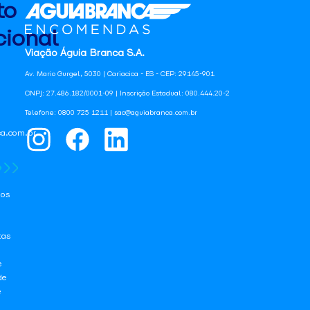
to
ional
Viação Águia Branca S.A.
Av. Mario Gurgel, 5030 | Cariacica - ES - CEP: 29145-901
CNPJ: 27.486.182/0001-09 | Inscrição Estadual: 080.444.20-2
Telefone: 0800 725 1211 | sac@aguiabranca.com.br
a.com.br
os
tas
e
de
e