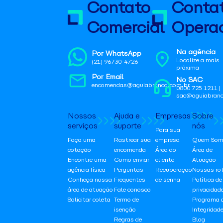
Contato
Conta
Comercial
Operac
Na agência
Por WhatsApp
Localize a mais
(21) 96730-4726
próxima
Por Email
No SAC
encomendas@aguiabranca.com.br
0800 725 1211 |
sac@aguiabranc
Nossos
Ajuda e
Empresas
Sobre
serviços
suporte
nós
Para sua
Faça uma
Rastrear sua
empresa
Quem Som
cotação
encomenda
Área do
Área de
Encontre uma
Como enviar
cliente
Atuação
agência física
Perguntas
Recuperação
Nossas ro
Conheça nossa
Frequentes
de senha
Política de
área de atuação
Fale conosco
privacidad
Solicitar coleta
Termo de
Programa 
isenção
Integridad
Regras de
Blog