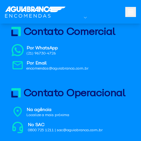
Contato Comercial
Por WhatsApp
(21) 96730-4726
Por Email
encomendas@aguiabranca.com.br
Contato Operacional
Na agência
Localize a mais próxima
No SAC
0800 725 1211 | sac@aguiabranca.com.br