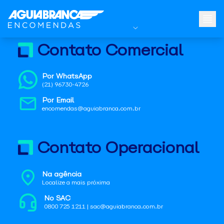
Contato Comercial
Por WhatsApp
(21) 96730-4726
Por Email
encomendas@aguiabranca.com.br
Contato Operacional
Na agência
Localize a mais próxima
No SAC
0800 725 1211 | sac@aguiabranca.com.br