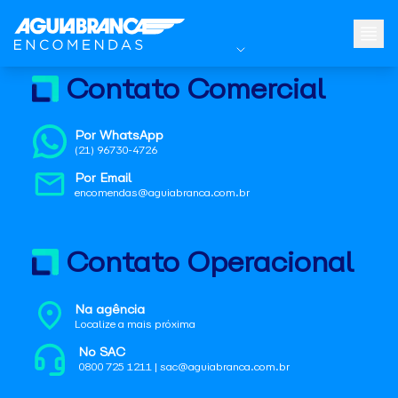
Contato Comercial
Por WhatsApp
(21) 96730-4726
Por Email
encomendas@aguiabranca.com.br
Contato Operacional
Na agência
Localize a mais próxima
No SAC
0800 725 1211 | sac@aguiabranca.com.br