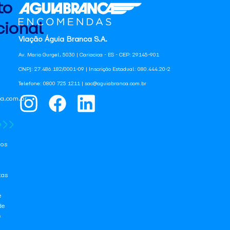
to
ional
Viação Águia Branca S.A.
Av. Mario Gurgel, 5030 | Cariacica - ES - CEP: 29145-901
CNPJ: 27.486.182/0001-09 | Inscrição Estadual: 080.444.20-2
Telefone: 0800 725 1211 | sac@aguiabranca.com.br
a.com.br
os
tas
e
de
e