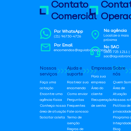
Contato
Conta
Comercial
Operac
Na agência
Por WhatsApp
Localize a mais
(21) 96730-4726
próxima
Por Email
No SAC
encomendas@aguiabranca.com.br
0800 725 1211 |
sac@aguiabranc
Nossos
Ajuda e
Empresas
Sobre
serviços
suporte
nós
Para sua
Faça uma
Rastrear sua
empresa
Quem Som
cotação
encomenda
Área do
Área de
Encontre uma
Como enviar
cliente
Atuação
agência física
Perguntas
Recuperação
Nossas ro
Conheça nossa
Frequentes
de senha
Política de
área de atuação
Fale conosco
privacidad
Solicitar coleta
Termo de
Programa 
isenção
Integridad
Regras de
Blog