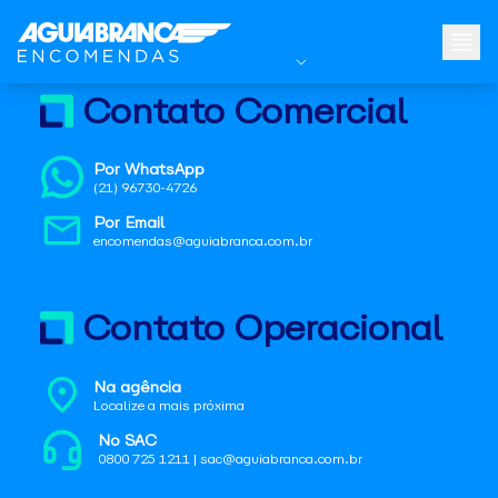
Contato Comercial
Por WhatsApp
(21) 96730-4726
Por Email
encomendas@aguiabranca.com.br
Contato Operacional
Na agência
Localize a mais próxima
No SAC
0800 725 1211 | sac@aguiabranca.com.br