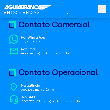
Contato Comercial
Por WhatsApp
(21) 96730-4726
Por Email
encomendas@aguiabranca.com.br
Contato Operacional
Na agência
Localize a mais próxima
No SAC
0800 725 1211 | sac@aguiabranca.com.br