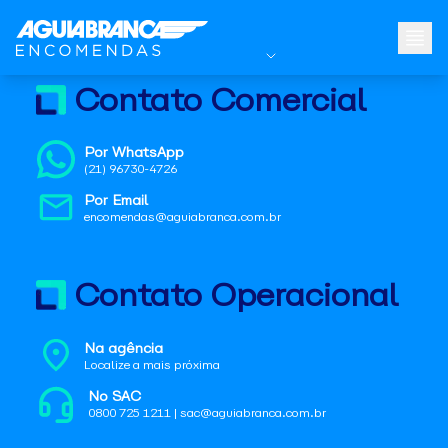
Contato Comercial
Por WhatsApp
(21) 96730-4726
Por Email
encomendas@aguiabranca.com.br
Contato Operacional
Na agência
Localize a mais próxima
No SAC
0800 725 1211 | sac@aguiabranca.com.br