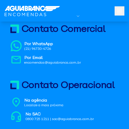
Contato Comercial
Por WhatsApp
(21) 96730-4726
Por Email
encomendas@aguiabranca.com.br
Contato Operacional
Na agência
Localize a mais próxima
No SAC
0800 725 1211 | sac@aguiabranca.com.br