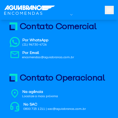
Contato Comercial
Por WhatsApp
(21) 96730-4726
Por Email
encomendas@aguiabranca.com.br
Contato Operacional
Na agência
Localize a mais próxima
No SAC
0800 725 1211 | sac@aguiabranca.com.br