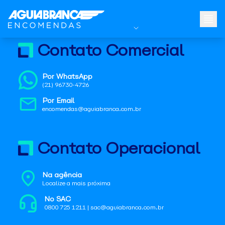
Contato Comercial
Por WhatsApp
(21) 96730-4726
Por Email
encomendas@aguiabranca.com.br
Contato Operacional
Na agência
Localize a mais próxima
No SAC
0800 725 1211 | sac@aguiabranca.com.br