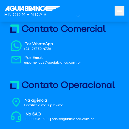
Contato Comercial
Por WhatsApp
(21) 96730-4726
Por Email
encomendas@aguiabranca.com.br
Contato Operacional
Na agência
Localize a mais próxima
No SAC
0800 725 1211 | sac@aguiabranca.com.br