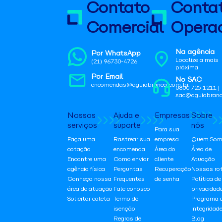
Contato
Conta
Comercial
Operac
Na agência
Por WhatsApp
Localize a mais
(21) 96730-4726
próxima
Por Email
No SAC
encomendas@aguiabranca.com.br
0800 725 1211 |
sac@aguiabranc
Nossos
Ajuda e
Empresas
Sobre
serviços
suporte
nós
Para sua
Faça uma
Rastrear sua
empresa
Quem Som
cotação
encomenda
Área do
Área de
Encontre uma
Como enviar
cliente
Atuação
agência física
Perguntas
Recuperação
Nossas ro
Conheça nossa
Frequentes
de senha
Política de
área de atuação
Fale conosco
privacidad
Solicitar coleta
Termo de
Programa 
isenção
Integridad
Regras de
Blog