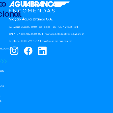
to
ional
Viação Águia Branca S.A.
Av. Mario Gurgel, 5030 | Cariacica - ES - CEP: 29145-901
CNPJ: 27.486.182/0001-09 | Inscrição Estadual: 080.444.20-2
Telefone: 0800 725 1211 | sac@aguiabranca.com.br
a.com.br
os
tas
e
de
e