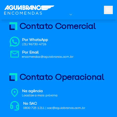
Contato Comercial
Por WhatsApp
(21) 96730-4726
Por Email
encomendas@aguiabranca.com.br
Contato Operacional
Na agência
Localize a mais próxima
No SAC
0800 725 1211 | sac@aguiabranca.com.br