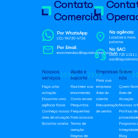
Contato
Conta
Comercial
Operac
Na agência
Por WhatsApp
Localize a mais
(21) 96730-4726
próxima
Por Email
No SAC
encomendas@aguiabranca.com.br
0800 725 1211 |
sac@aguiabranc
Nossos
Ajuda e
Empresas
Sobre
serviços
suporte
nós
Para sua
Faça uma
Rastrear sua
empresa
Quem Som
cotação
encomenda
Área do
Área de
Encontre uma
Como enviar
cliente
Atuação
agência física
Perguntas
Recuperação
Nossas ro
Conheça nossa
Frequentes
de senha
Política de
área de atuação
Fale conosco
privacidad
Solicitar coleta
Termo de
Programa 
isenção
Integridad
Regras de
Blog