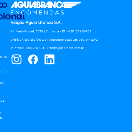
to
ional
Viação Águia Branca S.A.
Av. Mario Gurgel, 5030 | Cariacica - ES - CEP: 29145-901
CNPJ: 27.486.182/0001-09 | Inscrição Estadual: 080.444.20-2
Telefone: 0800 725 1211 | sac@aguiabranca.com.br
a.com.br
os
tas
e
de
e