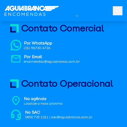
Contato Comercial
Por WhatsApp
(21) 96730-4726
Por Email
encomendas@aguiabranca.com.br
Contato Operacional
Na agência
Localize a mais próxima
No SAC
0800 725 1211 | sac@aguiabranca.com.br