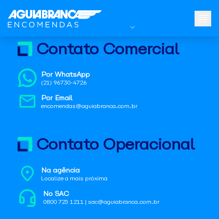
Contato Comercial
Por WhatsApp
(21) 96730-4726
Por Email
encomendas@aguiabranca.com.br
Contato Operacional
Na agência
Localize a mais próxima
No SAC
0800 725 1211 | sac@aguiabranca.com.br