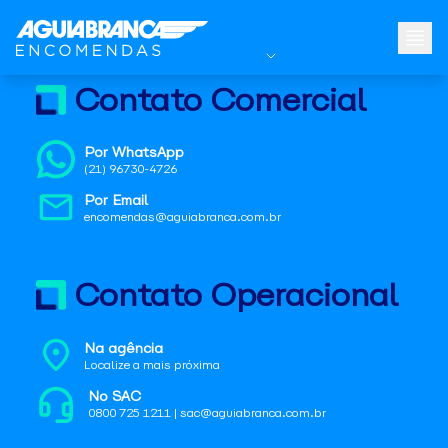
Contato Comercial
Por WhatsApp
(21) 96730-4726
Por Email
encomendas@aguiabranca.com.br
Contato Operacional
Na agência
Localize a mais próxima
No SAC
0800 725 1211 | sac@aguiabranca.com.br