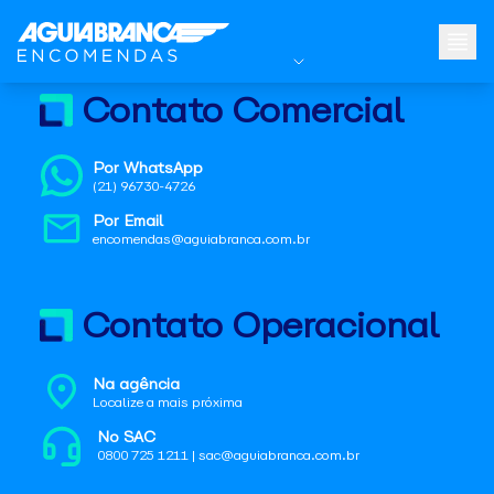
Contato Comercial
Por WhatsApp
(21) 96730-4726
Por Email
encomendas@aguiabranca.com.br
Contato Operacional
Na agência
Localize a mais próxima
No SAC
0800 725 1211 | sac@aguiabranca.com.br