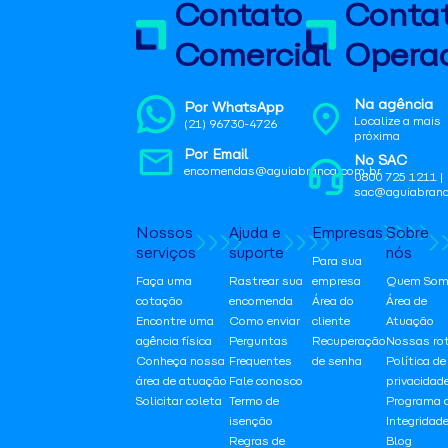
Contato
Conta
Comercial
Operac
Na agência
Por WhatsApp
Localize a mais
(21) 96730-4726
próxima
Por Email
No SAC
encomendas@aguiabranca.com.br
0800 725 1211 |
sac@aguiabranc
Nossos
Ajuda e
Empresas
Sobre
serviços
suporte
nós
Para sua
Faça uma
Rastrear sua
empresa
Quem Som
cotação
encomenda
Área do
Área de
Encontre uma
Como enviar
cliente
Atuação
agência física
Perguntas
Recuperação
Nossas ro
Conheça nossa
Frequentes
de senha
Política de
área de atuação
Fale conosco
privacidad
Solicitar coleta
Termo de
Programa 
isenção
Integridad
Regras de
Blog