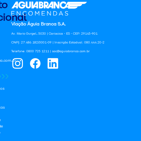
to
ional
Viação Águia Branca S.A.
Av. Mario Gurgel, 5030 | Cariacica - ES - CEP: 29145-901
CNPJ: 27.486.182/0001-09 | Inscrição Estadual: 080.444.20-2
Telefone: 0800 725 1211 | sac@aguiabranca.com.br
a.com.br
os
tas
e
de
e