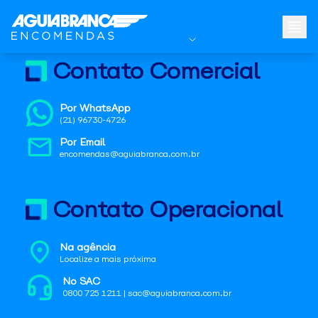
Contato Comercial
Por WhatsApp
(21) 96730-4726
Por Email
encomendas@aguiabranca.com.br
Contato Operacional
Na agência
Localize a mais próxima
No SAC
0800 725 1211 | sac@aguiabranca.com.br