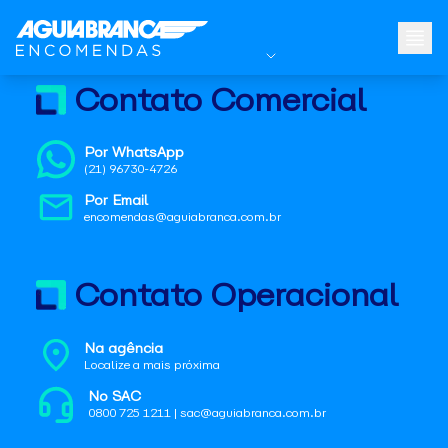
Contato Comercial
Por WhatsApp
(21) 96730-4726
Por Email
encomendas@aguiabranca.com.br
Contato Operacional
Na agência
Localize a mais próxima
No SAC
0800 725 1211 | sac@aguiabranca.com.br