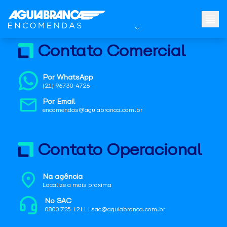
Contato Comercial
Por WhatsApp
(21) 96730-4726
Por Email
encomendas@aguiabranca.com.br
Contato Operacional
Na agência
Localize a mais próxima
No SAC
0800 725 1211 | sac@aguiabranca.com.br