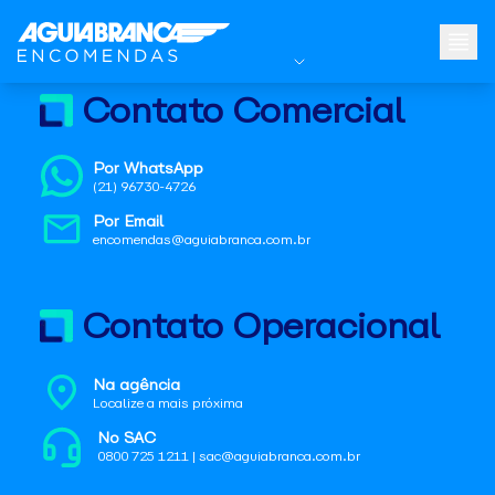
Contato Comercial
Por WhatsApp
(21) 96730-4726
Por Email
encomendas@aguiabranca.com.br
Contato Operacional
Na agência
Localize a mais próxima
No SAC
0800 725 1211 | sac@aguiabranca.com.br