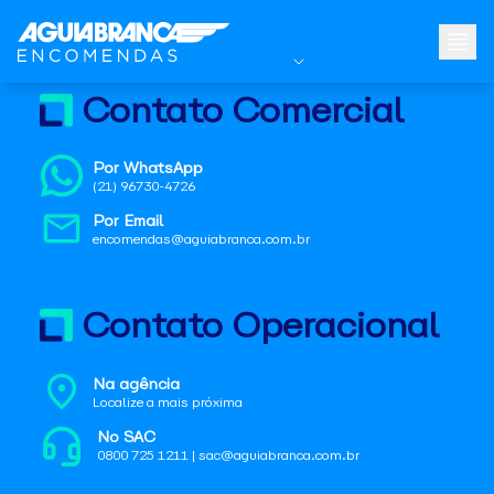
Contato Comercial
Por WhatsApp
(21) 96730-4726
Por Email
encomendas@aguiabranca.com.br
Contato Operacional
Na agência
Localize a mais próxima
No SAC
0800 725 1211 | sac@aguiabranca.com.br