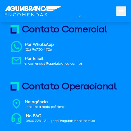
Contato Comercial
Por WhatsApp
(21) 96730-4726
Por Email
encomendas@aguiabranca.com.br
Contato Operacional
Na agência
Localize a mais próxima
No SAC
0800 725 1211 | sac@aguiabranca.com.br