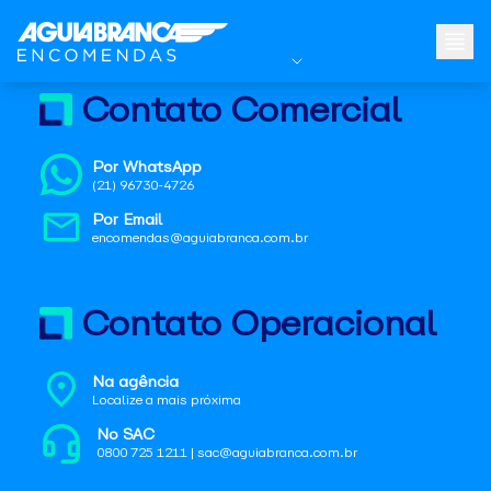
Contato Comercial
Por WhatsApp
(21) 96730-4726
Por Email
encomendas@aguiabranca.com.br
Contato Operacional
Na agência
Localize a mais próxima
No SAC
0800 725 1211 | sac@aguiabranca.com.br