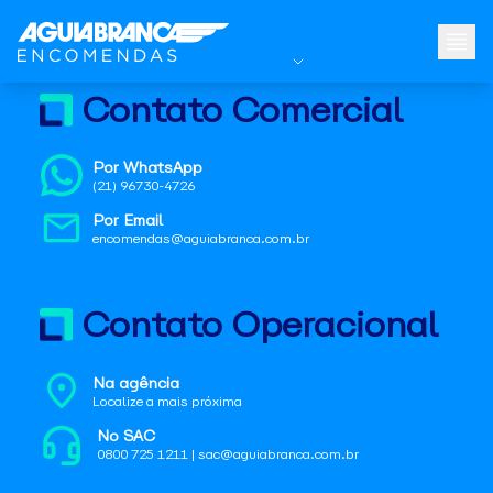
Contato Comercial
Por WhatsApp
(21) 96730-4726
Por Email
encomendas@aguiabranca.com.br
Contato Operacional
Na agência
Localize a mais próxima
No SAC
0800 725 1211 | sac@aguiabranca.com.br