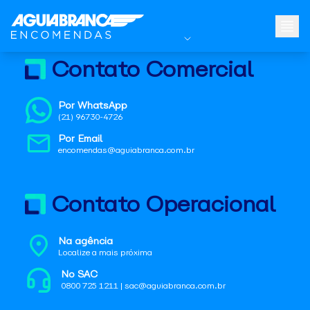
Contato Comercial
Por WhatsApp
(21) 96730-4726
Por Email
encomendas@aguiabranca.com.br
Contato Operacional
Na agência
Localize a mais próxima
No SAC
0800 725 1211 | sac@aguiabranca.com.br