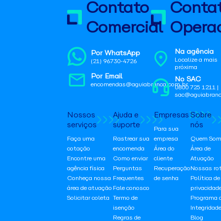
Contato
Conta
Comercial
Operac
Na agência
Por WhatsApp
Localize a mais
(21) 96730-4726
próxima
Por Email
No SAC
encomendas@aguiabranca.com.br
0800 725 1211 |
sac@aguiabranc
Nossos
Ajuda e
Empresas
Sobre
serviços
suporte
nós
Para sua
Faça uma
Rastrear sua
empresa
Quem Som
cotação
encomenda
Área do
Área de
Encontre uma
Como enviar
cliente
Atuação
agência física
Perguntas
Recuperação
Nossas ro
Conheça nossa
Frequentes
de senha
Política de
área de atuação
Fale conosco
privacidad
Solicitar coleta
Termo de
Programa 
isenção
Integridad
Regras de
Blog