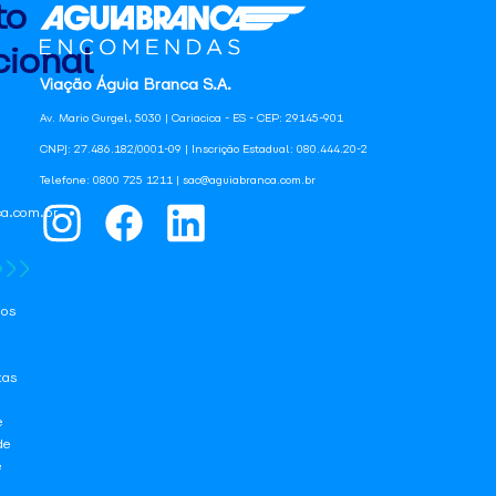
to
ional
Viação Águia Branca S.A.
Av. Mario Gurgel, 5030 | Cariacica - ES - CEP: 29145-901
CNPJ: 27.486.182/0001-09 | Inscrição Estadual: 080.444.20-2
Telefone: 0800 725 1211 | sac@aguiabranca.com.br
a.com.br
os
tas
e
de
e